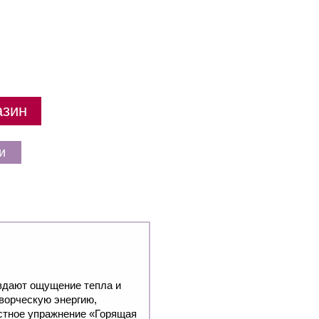
азин
и
оздают ощущение тепла и
ворческую энергию,
естное упражнение «Горящая