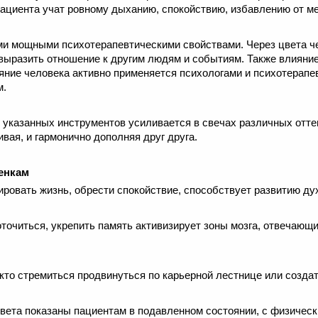
 пациента учат ровному дыханию, спокойствию, избавлению от м
ми мощными психотерапевтическими свойствами. Через цвета ч
 выразить отношение к другим людям и событиям. Также влияние
ние человека активно применяется психологами и психотерапев
м.
 указанных инструментов усиливается в свечах различных отте
ивая, и гармонично дополняя друг друга.
тенкам
ировать жизнь, обрести спокойствие, способствует развитию ду
оточиться, укрепить память активизирует зоны мозга, отвечающ
 кто стремиться продвинуться по карьерной лестнице или создат
 цвета показаны пациентам в подавленном состоянии, с физиче