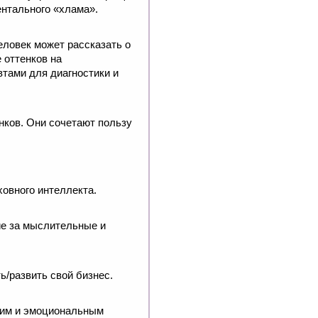
ентального «хлама».
еловек может рассказать о
 оттенков на
тами для диагностики и
нков. Они сочетают пользу
ховного интеллекта.
ие за мыслительные и
ь/развить свой бизнес.
ским и эмоциональным