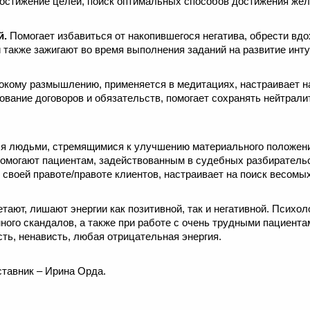
достижение целей, поиск оптимальных способов достижения жел
й.
Помогает избавиться от накопившегося негатива, обрести вдо
 также зажигают во время выполнения заданий на развитие инту
бокому размышлению, применяется в медитациях, настраивает 
вание договоров и обязательств, помогает сохранять нейтрали
ся людьми, стремящимися к улучшению материального положени
омогают пациентам, задействованным в судебных разбирательс
 своей правоте/правоте клиентов, настраивает на поиск весомы
етают, лишают энергии как позитивной, так и негативной. Психо
много скандалов, а также при работе с очень трудными пациента
сть, ненависть, любая отрицательная энергия.
тавник – Ирина Орда.