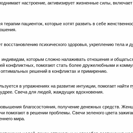
однимает настроение, активизирует жизненные силы, включает
я терапии пациенток, которые хотят развить в себе женственнос
ношения.
ет восстановлению психического здоровья, укреплению тела и д
ть индивидам, которым сложно налаживать отношения и общатьс
дей конфликтных, помогают стать более дружелюбными и комм
оптимальных решений в конфликтах и примирению.
льзуется в упражнениях на развитие интуиции, помогает найти 
мудрее. Свеча для людей, жаждущих вдохновения.
 повышения благосостояния, получение денежных средств. Женщ
ечи помогают в решении проблемы. Свечи зеленого цвета зажига
еннего мира.