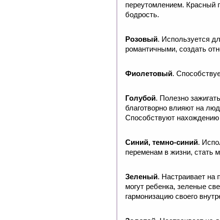
переутомлением. Красный п
бодрость.
Розовый
. Используется дл
романтичными, создать от
Фиолетовый
. Способству
Голубой
. Полезно зажига
благотворно влияют на лю
Способствуют нахождению 
Синий, темно-синий
. Испо
переменам в жизни, стать 
Зеленый
. Настраивает на
могут ребенка, зеленые св
гармонизацию своего внутр