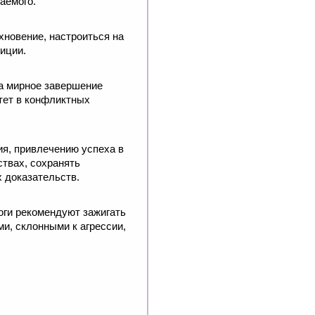
аемого.
хновение, настроиться на
иции.
на мирное завершение
тет в конфликтных
я, привлечению успеха в
твах, сохранять
х доказательств.
логи рекомендуют зажигать
ми, склонными к агрессии,