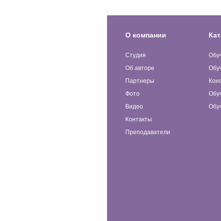
О компании
Кат
Студия
Обу
Об авторе
Обу
Партнеры
Кон
Фото
Обу
Видео
Обу
Контакты
Преподаватели