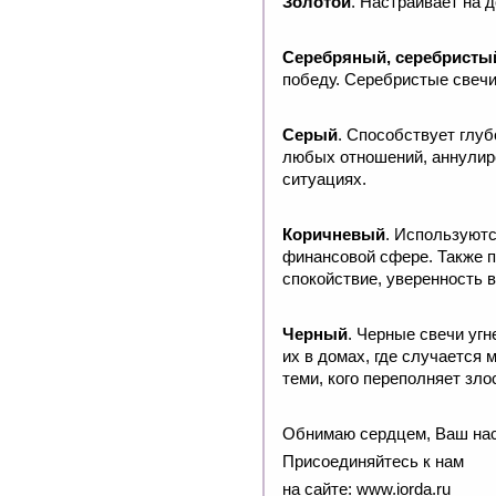
Золотой
. Настраивает на 
Серебряный, серебристы
победу. Серебристые свечи
Серый
. Способствует глу
любых отношений, аннулиро
ситуациях.
Коричневый
. Используют
финансовой сфере. Также п
спокойствие, уверенность в
Черный
. Черные свечи угн
их в домах, где случается 
теми, кого переполняет зло
Обнимаю сердцем, Ваш нас
Присоединяйтесь к нам
на сайте: www.iorda.ru