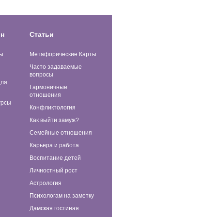
ин
Статьи
ы
Метафорические Карты
Часто задаваемые
вопросы
для
Гармоничные
отношения
урсы
Конфликтология
Как выйти замуж?
Семейные отношения
Карьера и работа
Воспитание детей
Личностный рост
Астрология
Психологам на заметку
Дамская гостиная