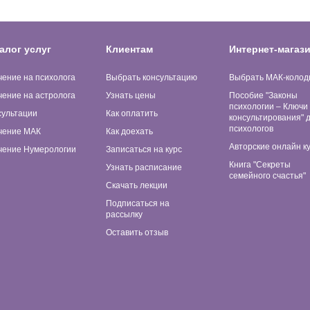
алог услуг
Клиентам
Интернет-магаз
чение на психолога
Выбрать консультацию
Выбрать МАК-колод
чение на астролога
Узнать цены
Пособие "Законы
психологии – Ключи
сультации
Как оплатить
консультирования" 
психологов
чение МАК
Как доехать
Авторские онлайн к
чение Нумерологии
Записаться на курс
Книга "Секреты
Узнать расписание
семейного счастья"
Скачать лекции
Подписаться на
рассылку
Оставить отзыв