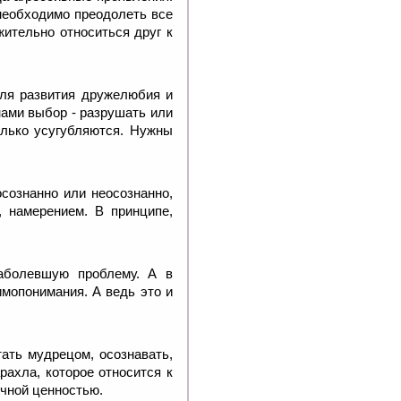
 необходимо преодолеть все
жительно относиться друг к
для развития дружелюбия и
нами выбор - разрушать или
олько усугубляются. Нужны
осознанно или неосознанно,
 намерением. В принципе,
наболевшую проблему. А в
имопонимания. А ведь это и
тать мудрецом, осознавать,
рахла, которое относится к
ечной ценностью.