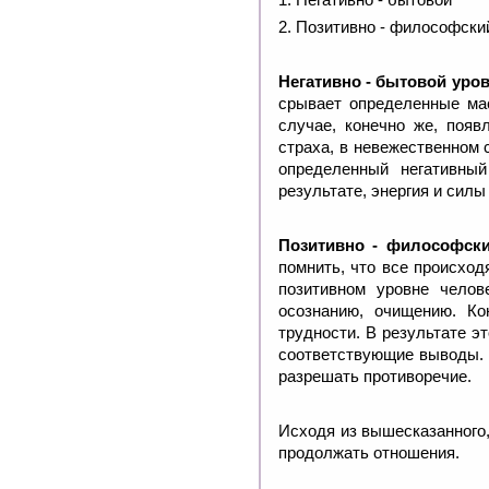
2.
Позитивно - философски
Негативно - бытовой уро
срывает определенные ма
случае, конечно же, появ
страха, в невежественном 
определенный негативны
результате, энергия и силы
Позитивно - философск
помнить, что все происхо
позитивном уровне челов
осознанию, очищению. Ко
трудности. В результате э
соответствующие выводы. К
разрешать противоречие.
Исходя из вышесказанного,
продолжать отношения.