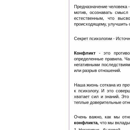
Предназначение человека -
мотив, осознавать смысл
естественным, что высв
происходящему, улучшить 
Секрет психологии - Источ
Конфликт
- это против
определенные правила. Ча
негативными последствиям
или разрыв отношений.
Наша жизнь соткана из про
к психологу. И это совер
хватает сил и знаний. Это
теплые доверительные отн
Очень важно, как мы отн
конфликта,
что мы вкладыв
1.
Негативно - бытовой