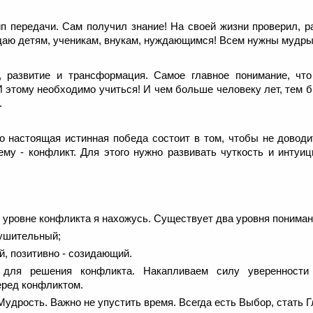
ип передачи. Сам получил знание! На своей жизни проверил, р
едаю детям, ученикам, внукам, нуждающимся! Всем нужны мудрые
т, развитие и трансформация. Самое главное понимание, чт
 И этому необходимо учиться! И чем больше человеку лет, тем 
.
о настоящая истинная победа состоит в том, чтобы не доводи
ему - конфликт. Для этого нужно развивать чуткость и интуи
м уровне конфликта я нахожусь. Существует два уровня понима
рушительный;
, позитивно - созидающий.
 для решения конфликта. Накапливаем силу уверенности
еред конфликтом.
Мудрость. Важно не упустить время. Всегда есть Выбор, стать 