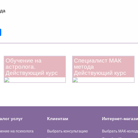
рда
Обучение на
Специалист МАК
астролога.
метода
Действующий курс
Действующий курс
алог услуг
Клиентам
Интернет-магаз
чение на психолога
Выбрать консультацию
Выбрать МАК-колод