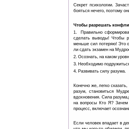
Секрет психологии. Зачас
бояться нечего, поэтому о
Чтобы разрешать конфли
1. Правильно сформироват
сделать выводы! Чтобы р
меньше сил потеряю! Это о
ли сдать экзамен на Мудр
2. Осознать, на каком уров
3.
Необходимо подружиться
4.
Развивать силу разума.
Конечно же, легко сказать
разум, становиться Мудр
вдохновения. Сила разума,
на вопросы Кто Я? Зачем 
процесс, включает осознан
Если человек впадает в деп
что мы кого-то обидели, п