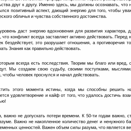
ьства друг к другу. Именно здесь, мы должны осознавать, что
рылся позитивный аспект, дающий энергию для того, чтобы ува
еского обличья и чувства собственного достоинства.
уровень даст энергию вдохновения для развития характера, 
, что конфликт всегда заставляет активно действовать. Перед 
ек бездействует, это разрушает отношения, а противоречия т
чать Знания как правильно действовать.
которым всегда есть последствия. Творим мы благо или вред, 
дут. Мы создаем свою судьбу, своими поступками, мыслями,
, чтобы человек проснулся и начал действовать.
стить этого момента истины, когда мы способны решить 
яется удовлетворение и кайф от того, что удалось достичь вза
ью!
, важно не допускать потери времени. К 50-ти годам важно, с
азуме. Важно не накопленное количество денег и ненужного ба
еменных ценностей. Важен объем силы разума, что является в