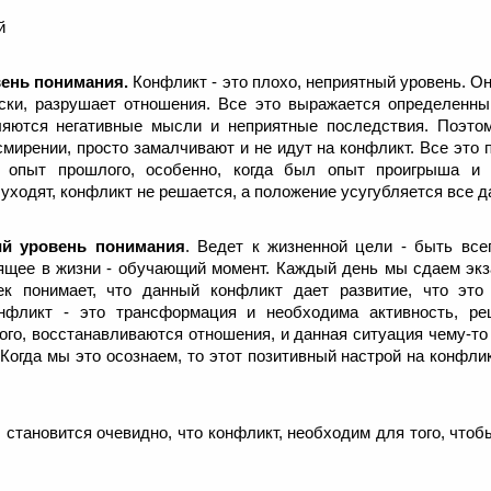
й
вень понимания.
Конфликт - это плохо, неприятный уровень. О
ски, разрушает отношения. Все это выражается определенны
ляются негативные мысли и неприятные последствия. Поэтом
смирении, просто замалчивают и не идут на конфликт. Все это п
й опыт прошлого, особенно, когда был опыт проигрыша и 
 уходят, конфликт не решается, а положение усугубляется все 
ий уровень понимания
. Ведет к жизненной цели - быть все
дящее в жизни - обучающий момент. Каждый день мы сдаем экз
ек понимает, что данный конфликт дает развитие, что это
нфликт - это трансформация и необходима активность, р
того, восстанавливаются отношения, и данная ситуация чему-то
огда мы это осознаем, то этот позитивный настрой на конфли
 становится очевидно, что конфликт, необходим для того, чтоб