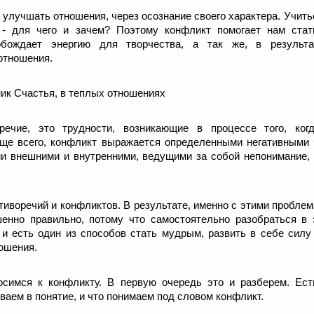
 улучшать отношения, через осознание своего характера. Учит
 - для чего и зачем? Поэтому конфликт помогает нам стат
обождает энергию для творчества, а так же, в результа
отношения.
ник Счастья, в теплых отношениях
оречие, это трудности, возникающие в процессе того, ко
ще всего, конфликт выражается определенными негативными
и внешними и внутренними, ведущими за собой непонимание, 
тиворечий и конфликтов. В результате, именно с этими проблем
шенно правильно, потому что самостоятельно разобраться в э
 и есть один из способов стать мудрым, развить в себе силу
ошения.
осимся к конфликту. В первую очередь это и разберем. Ес
аем в понятие, и что понимаем под словом конфликт.