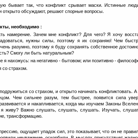
тую бывает так, что конфликт срывает маски. Истинные люд
ни открыто обсуждают, решают спорные вопросы.
кты, необходимо :
ь намерение. Зачем мне конфликт? Для чего? Я хочу восст
адоваться, нужны силы, поэтому я их сохраняю! Чем быстр
чень разумно, поэтому я буду сохранять собственное достоинс
ость? Смогу ли быть натуральным?
не я нахожусь: на негативно - бытовом; или позитивно - филосо
 со страхом.
, подружиться со страхом, и открыто начинать конфликтовать. А
ецом. Чем сильнее разум, тем быстрее, появится сила увер
развивается и накапливается, когда мы изучаем Законы Вселе
я живу? Важно слушать, слушать, слушать. Изучать, слушат
ие, трансформацию.
рессию, ощущает упадок сил, это показывает, что он не правил
роявили неуважение, оскорбили. В мыслях присутствует жадно