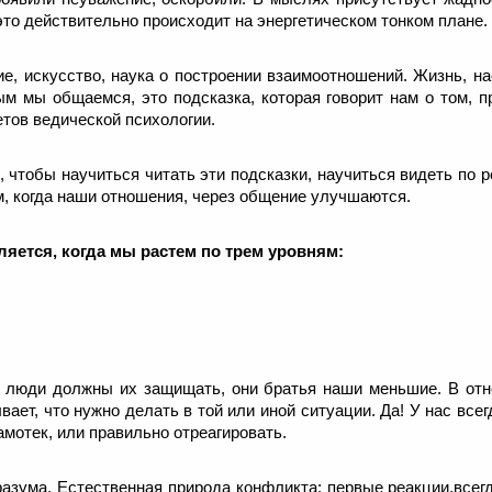
это действительно происходит на энергетическом тонком плане.
ие, искусство, наука о построении взаимоотношений. Жизнь, на
ым мы общаемся, это подсказка, которая говорит нам о том, 
етов ведической психологии.
, чтобы научиться читать эти подсказки, научиться видеть по 
, когда наши отношения, через общение улучшаются.
яется, когда мы растем по трем уровням:
 люди должны их защищать, они братья наши меньшие. В от
ает, что нужно делать в той или иной ситуации. Да! У нас все
амотек, или правильно отреагировать.
азума. Естественная природа конфликта: первые реакции,всег