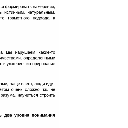
ься формировать намерение,
ь истинным, натуральным,
те грамотного подхода к
гда мы нарушаем какие-то
 чувствами, определенными
отчуждение, игнорирование
ами, чаще всего, люди идут
том очень сложно, т.к. не
 разума, научиться строить
ть
два уровня понимания