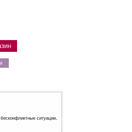
азин
и
ь бесконфликтные ситуации,