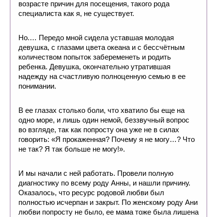
возрасте причин для посещения, такого рода
специалиста как я, не существует.
Но.… Передо мной сидела уставшая молодая
девушка, с глазами цвета океана и с бессчётным
количеством попыток забеременеть и родить
ребенка. Девушка, окончательно утратившая
надежду на счастливую полноценную семью в ее
понимании.
В ее глазах столько боли, что хватило бы еще на
одно море, и лишь один немой, беззвучный вопрос
во взгляде, так как попросту она уже не в силах
говорить: «Я прокаженная? Почему я не могу…? Что
не так? Я так больше не могу!».
И мы начали с ней работать. Провели полную
диагностику по всему роду Анны, и нашли причину.
Оказалось, что ресурс родовой любви был
полностью исчерпан и закрыт. По женскому роду Ани
любви попросту не было, ее мама тоже была лишена