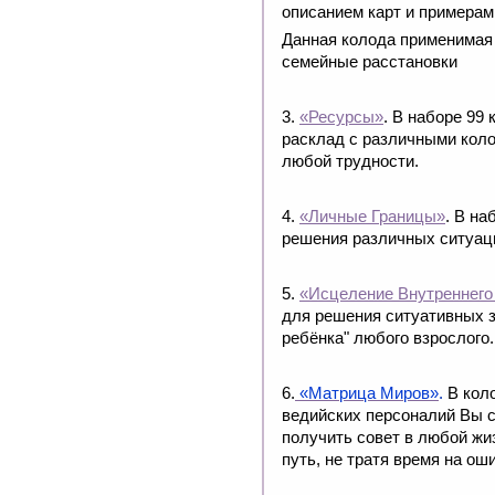
описанием карт и примерам
Данная колода
применимая 
семейные расстановки
3.
«Ресурсы»
. В наборе 99
расклад с различными коло
любой трудности.
4.
«Личные Границы»
. В н
решения различных ситуаци
5.
«Исцеление Внутреннего
для решения ситуативных з
ребёнка" любого взрослого.
6.
«Матрица Миров»
.
В коло
ведийских персоналий Вы с
получить совет в любой жи
путь, не тратя время на ош