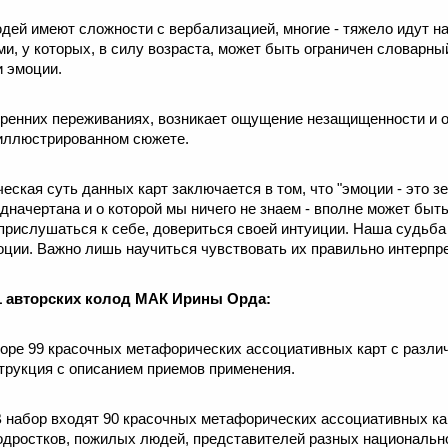
ей имеют сложности с вербализацией, многие - тяжело идут на 
и, у которых, в силу возраста, может быть ограничен словарный
и эмоции.
утренних переживаниях, возникает ощущение незащищенности и 
б иллюстрированном сюжете.
еская суть данных карт заключается в том, что "эмоции - это з
дначертана и о которой мы ничего не знаем - вполне может быть
прислушаться к себе, довериться своей интуиции. Наша судьба
ции. Важно лишь научиться чувствовать их правильно интерпр
1 авторских колод МАК Ирины Орда:
боре 99 красочных метафорических ассоциативных карт с разл
трукция с описанием приемов применения.
В набор входят 90 красочных метафорических ассоциативных ка
одростков, пожилых людей, представителей разных национально