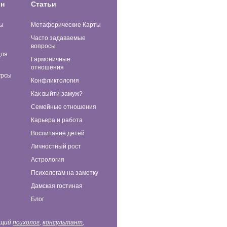
ин
Статьи
ы
Метафорические Карты
Часто задаваемые
вопросы
для
Гармоничные
отношения
урсы
Конфликтология
Как выйти замуж?
Семейные отношения
Карьера и работа
Воспитание детей
Личностный рост
Астрология
Психологам на заметку
Дамская гостиная
Блог
ющий
психолог
,
консультант
,