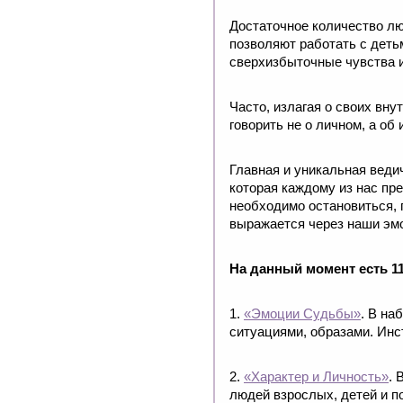
Достаточное количество люд
позволяют работать с детьм
сверхизбыточные чувства 
Часто, излагая о своих вн
говорить не о личном, а о
Главная и уникальная ведич
которая каждому из нас пре
необходимо остановиться, 
выражается через наши эмо
На данный момент есть 1
1.
«Эмоции Судьбы»
. В на
ситуациями, образами. Инс
2.
«Характер и Личность»
. 
людей взрослых, детей и п