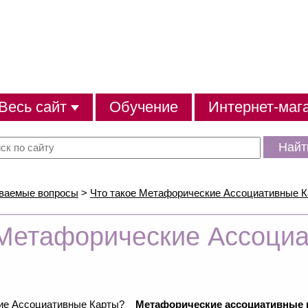
Весь сайт
Обучение
Интернет-маг
Найт
аваемые вопросы
>
Что такое Метафорические Ассоциативные 
 Метафорические Ассоци
Метафорические ассоциативные к