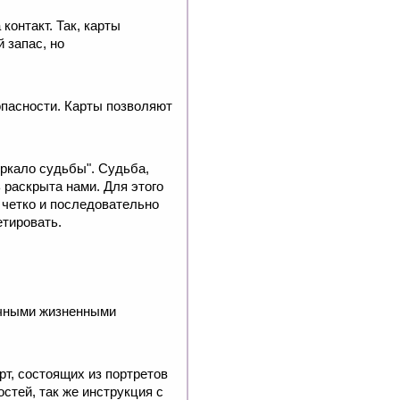
контакт. Так, карты
 запас, но
опасности. Карты позволяют
еркало судьбы". Судьба,
 раскрыта нами. Для этого
 четко и последовательно
етировать.
ичными жизненными
рт, состоящих из портретов
стей, так же инструкция с