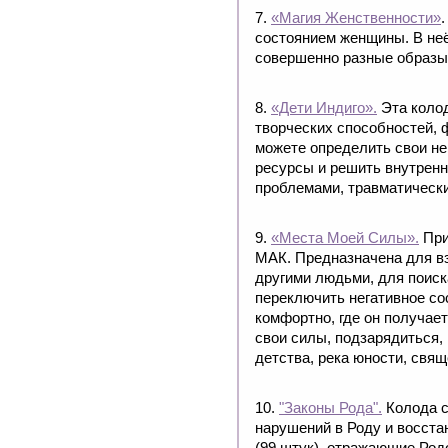
7.
«Магия Женственности»
состоянием женщины. В неё
совершенно разные образы
8.
«Дети Индиго».
Эта колод
творческих способностей, 
можете определить свои не
ресурсы и решить внутрен
проблемами, травматически
9.
«Места Моей Силы».
При
МАК. Предназначена для вз
другими людьми, для поиск
переключить негативное сос
комфортно, где он получает
свои силы, подзарядиться,
детства, река юности, свя
10.
"Законы Рода".
Колода с
нарушений в Роду и восста
(99 штук), отражающие Род