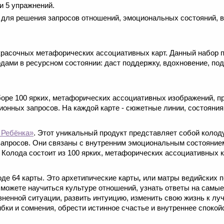
и 5 упражнений.
для решения запросов отношений, эмоциональных состояний, в
 красочных метафорических ассоциативных карт. Данный набор
дами в ресурсном состоянии: даст поддержку, вдохновение, по
аборе 100 ярких, метафорических ассоциативных изображений, 
онных запросов. На каждой карте - сюжетные линии, состояния
 Ребёнка»
. Этот уникальный продукт представляет собой колоду
апросов. Они связаны с внутренним эмоциональным состоянием
 Колода состоит из 100 ярких, метафорических ассоциативных к
де 64 карты. Это архетипические карты
,
или матры ведийских 
можете научиться культуре отношений, узнать ответы на самы
зненной ситуации, развить интуицию, изменить свою жизнь к лу
ибки и сомнения, обрести истинное счастье и внутреннее спокой