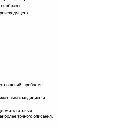
рты-образы
происходящего
 отношений, проблемы
лиженным к медицине и
дложить готовый
аиболее точного описания.