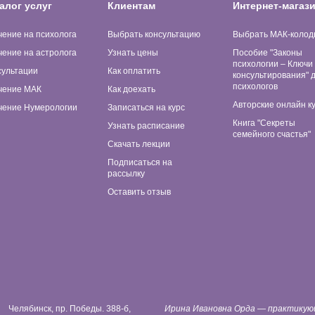
алог услуг
Клиентам
Интернет-магаз
чение на психолога
Выбрать консультацию
Выбрать МАК-колод
чение на астролога
Узнать цены
Пособие "Законы
психологии – Ключи
сультации
Как оплатить
консультирования" 
психологов
чение МАК
Как доехать
Авторские онлайн к
чение Нумерологии
Записаться на курс
Книга "Секреты
Узнать расписание
семейного счастья"
Скачать лекции
Подписаться на
рассылку
Оставить отзыв
Челябинск, пр. Победы. 388-б,
Ирина Ивановна Орда — практику