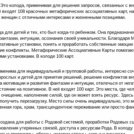
. Это колода, применимая для решения запросов, связанных с 
 входят 108 красочных метафорических ассоциативных карт, н
 женщин с отличными интересами и жизненными позициями.
а для детей и тех, кто был когда-то ребенком. Она предназначе
фантазии, интуиции, осознания своей уникальности. Благодаря
гативные установки, понять и проработать собственные эмоции
ние конфликты. Метафорические Ассоциативные Карты помогают
ми установками. В колоде 100 карт.
менима для индивидуальной и групповой работы, интересно соч
рослых и детей для принятия решений, решения конфликтов вн
а мотивации и развития фантазии и интуиции, отвлечься от нег
тояние на позитивное. В неё входят 100 карт. Это места, где ч
 очищение, наполнение силой, где он может взять ресурс. Здес
 получить перезагрузку. Место силы очень индивидуально, это 
щенная гора, храм, трансцендентное переживание или просто фа
оздана для работы с Родовой системой, проработки Родовых сц
новления утерянных связей, доступа к ресурсам Рода. В колоду 
овые программы, образы, истории страны, семьи и личности.