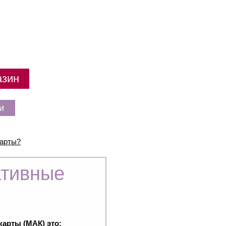
азин
и
Карты?
ативные
арты (МАК) это: